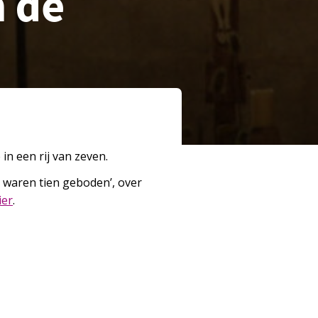
n de
in een rij van zeven.
 waren tien geboden’, over
ier
.