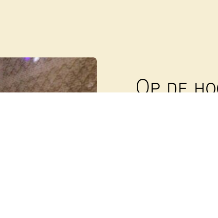
Op de ho
Abonneer
nieuwsb
Wekelijks sturen we e
op de hoogte te houde
Voornaam