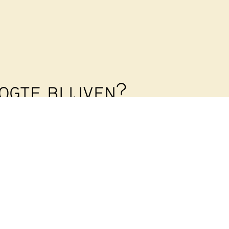
ogte blijven?
 je dan op onze
rief
!
en nieuwsbrief uit om al onze leden en betrokkenen
n. Geef je op met onderstaand formulier:
Achternaam