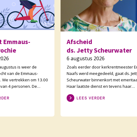
ht Emmaus-
Afscheid
rochie
ds. Jetty Scheurwater
2026
6 augustus 2026
ugustus is weer de
Zoals eerder door kerkrentmeester Er
stocht van de Emmaus-
Naafs werd meegedeeld, gaat ds. Jett
. We vertrekken om 13.00
Scheurwater binnenkort met emeritaa
s van 4 personen. De
Haar laatste dienst en tevens haar
eveer 30 kilometer en
afscheid als predikant van De Lichtbr
RDER
LEES VERDER
er opdr
is op zond