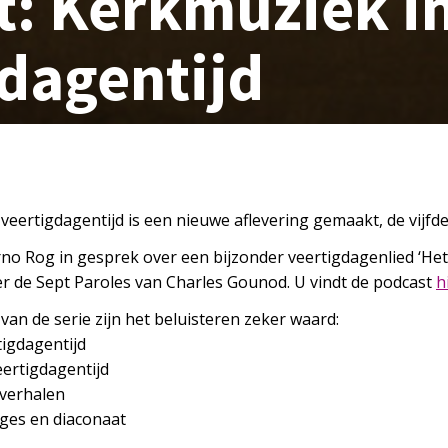
t: Kerkmuziek i
dagentijd
veertigdagentijd is een nieuwe aflevering gemaakt, de vijfde 
o Rog in gesprek over een bijzonder veertigdagenlied ‘Het
r de Sept Paroles van Charles Gounod. U vindt de podcast
h
van de serie zijn het beluisteren zeker waard:
tigdagentijd
eertigdagentijd
nverhalen
enges en diaconaat