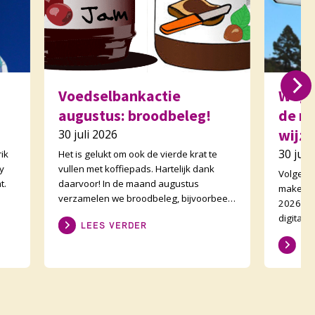
Voedselbankactie
Wegw
augustus: broodbeleg!
de m
wijzi
30 juli 2026
30 juli
ik
Het is gelukt om ook de vierde krat te
y
vullen met koffiepads. Hartelijk dank
Volgend
t.
daarvoor! In de maand augustus
maken v
verzamelen we broodbeleg, bijvoorbeeld
2026-202
on
potjes pindakaas en dozen hagelslag. Al
digitale
LEES VERDER
zijn de koffi
de best
LE
bekend z