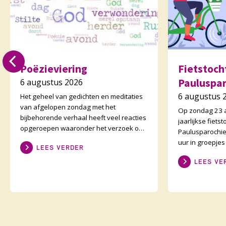
Poëzieviering
Fietstoc
Pauluspa
6 augustus 2026
6 augustus 
Het geheel van gedichten en meditaties
van afgelopen zondag met het
Op zondag 23 a
bijbehorende verhaal heeft veel reacties
jaarlijkse fiet
opgeroepen waaronder het verzoek om
Paulusparochie
één en ander te kunnen lezen. Zie
uur in groepje
LEES VERDER
daarvoor het preeka
afstand is ong
LEES VE
onderweg zijn 