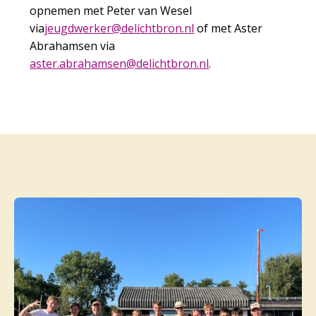
opnemen met Peter van Wesel
via
j
wdgue
rekre
iled@
rbthc
ln.no
of met Aster
Abrahamsen via
a
.rets
harba
nesma
iled@
rbthc
ln.no
.