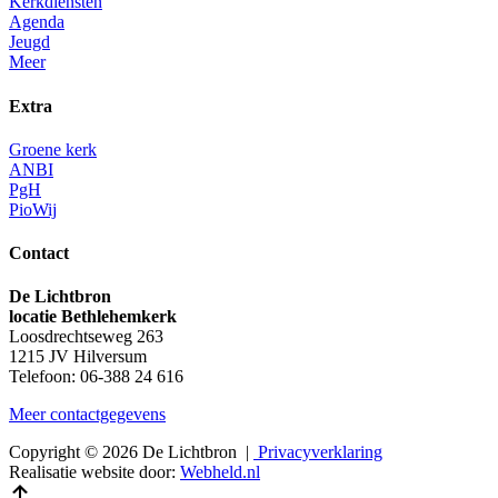
Kerkdiensten
Agenda
Jeugd
Meer
Extra
Groene kerk
ANBI
PgH
PioWij
Contact
De Lichtbron
locatie Bethlehemkerk
Loosdrechtseweg 263
1215 JV Hilversum
Telefoon: 06-388 24 616
Meer contactgegevens
Copyright © 2026 De Lichtbron |
Privacyverklaring
Realisatie website door:
Webheld.nl