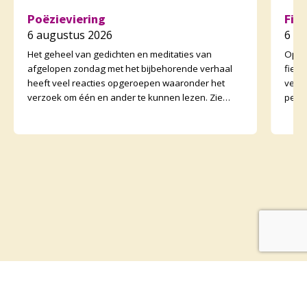
Poëzieviering
Fie
6 augustus 2026
6 a
Het geheel van gedichten en meditaties van
Op zo
afgelopen zondag met het bijbehorende verhaal
fiet
heeft veel reacties opgeroepen waaronder het
vertr
verzoek om één en ander te kunnen lezen. Zie
perso
daarvoor het preeka
onder