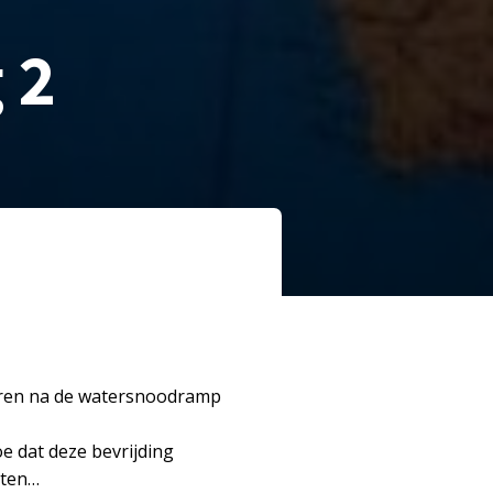
 2
voeren na de watersnoodramp
oe dat deze bevrijding
hten…