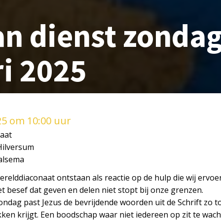
n dienst zondag
i 2025
25 om 10:00 uur
aat
Hilversum
Halsema
werelddiaconaat ontstaan als reactie op de hulp die wij er
 besef dat geven en delen niet stopt bij onze grenzen.
ondag past Jezus de bevrijdende woorden uit de Schrift zo t
kken krijgt. Een boodschap waar niet iedereen op zit te wac