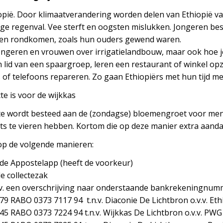
iopië. Door klimaatverandering worden delen van Ethiopië v
ge regenval. Vee sterft en oogsten mislukken. Jongeren bese
nen rondkomen, zoals hun ouders gewend waren.
jongeren en vrouwen over irrigatielandbouw, maar ook hoe j
 lid van een spaargroep, leren een restaurant of winkel o
 of telefoons repareren. Zo gaan Ethiopiërs met hun tijd me
te is voor de wijkkas
ecte wordt besteed aan de (zondagse) bloemengroet voor me
ets te vieren hebben. Kortom die op deze manier extra aanda
op de volgende manieren:
 de Appostelapp (heeft de voorkeur)
de collectezak
.v. een overschrijving naar onderstaande bankrekeningnum
79 RABO 0373 7117 94 t.n.v. Diaconie De Lichtbron o.v.v. Eth
45 RABO 0373 7224 94 t.n.v. Wijkkas De Lichtbron o.v.v. PWG