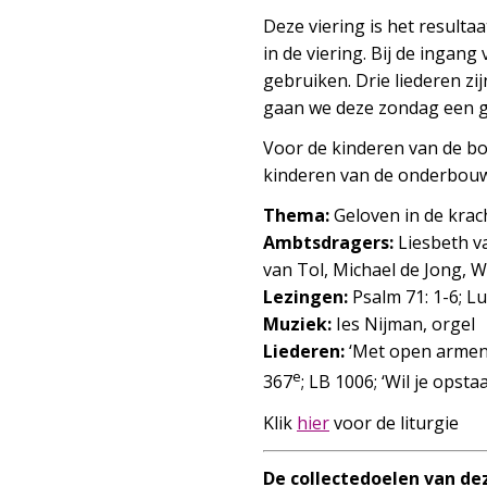
Deze viering is het result
in de viering. Bij de ingan
gebruiken. Drie liederen zi
gaan we deze zondag een g
Voor de kinderen van de bov
kinderen van de onderbouw i
Thema:
Geloven in de krac
Ambtsdragers:
Liesbeth va
van Tol, Michael de Jong, 
Lezingen:
Psalm 71: 1-6; Lu
Muziek:
Ies Nijman, orgel
Liederen:
‘Met open armen’ 
e
367
; LB 1006; ‘Wil je opst
Klik
hier
voor de liturgie
De collectedoelen van de