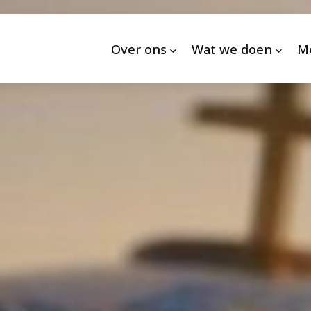
Over ons
Wat we doen
M