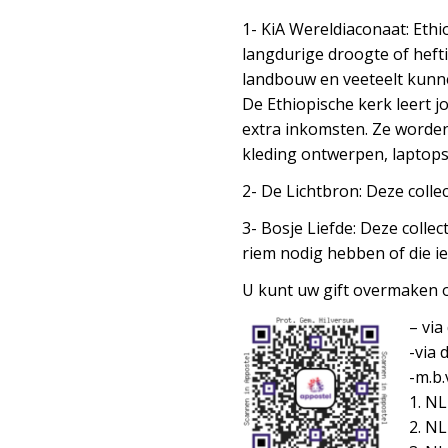
1- KiA Wereldiaconaat: Eth
langdurige droogte of hefti
landbouw en veeteelt kun
De Ethiopische kerk leert 
extra inkomsten. Ze worden
kleding ontwerpen, laptops
2- De Lichtbron: Deze collec
3- Bosje Liefde: Deze coll
riem nodig hebben of die i
U kunt uw gift overmaken 
– via
-via 
-m.b
1. NL
2. NL