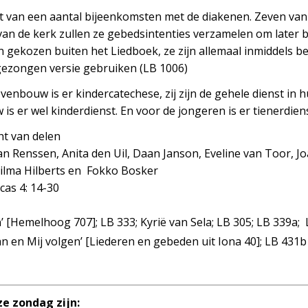
aat van een aantal bijeenkomsten met de diakenen. Zeven van
g van de kerk zullen ze gebedsintenties verzamelen om later 
jn gekozen buiten het Liedboek, ze zijn allemaal inmiddels 
ezongen versie gebruiken (LB 1006)
enbouw is er kindercatechese, zij zijn de gehele dienst in 
s er wel kinderdienst. En voor de jongeren is er tienerdiens
ht van delen
n Renssen, Anita den Uil, Daan Janson, Eveline van Toor, 
Wilma Hilberts en Fokko Bosker
cas 4: 14-30
[Hemelhoog 707]; LB 333; Kyrië van Sela; LB 305; LB 339a; L
aan en Mij volgen’ [Liederen en gebeden uit Iona 40]; LB 431b
ze zondag zijn: