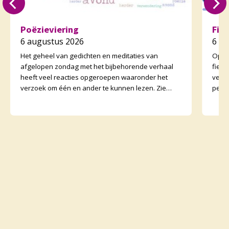
Poëzieviering
Fie
6 augustus 2026
6 a
Het geheel van gedichten en meditaties van
Op zo
afgelopen zondag met het bijbehorende verhaal
fiet
heeft veel reacties opgeroepen waaronder het
vertr
verzoek om één en ander te kunnen lezen. Zie
perso
daarvoor het preeka
onder