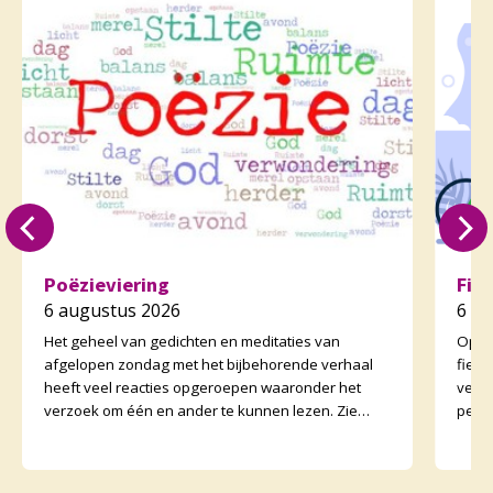
Poëzieviering
Fie
6 augustus 2026
6 a
Het geheel van gedichten en meditaties van
Op zo
afgelopen zondag met het bijbehorende verhaal
fiet
heeft veel reacties opgeroepen waaronder het
vertr
verzoek om één en ander te kunnen lezen. Zie
perso
daarvoor het preeka
onder