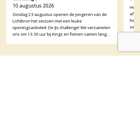
10 augustus 2026
Het g
afge
Zondag 23 augustus openen de jongeren van de
heef
Lichtbron het seizoen met een leuke
verzo
openingsactiviteit: De IJs-challenge! We verzamelen
daar
ons om 13.30 uur bij Kings en fietsen samen langs
vier verschillen