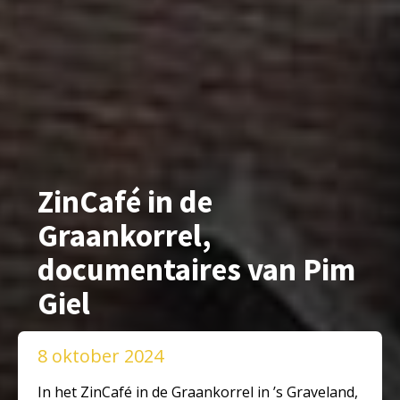
ZinCafé in de
Graankorrel,
documentaires van Pim
Giel
8 oktober 2024
In het ZinCafé in de Graankorrel in ’s Graveland,