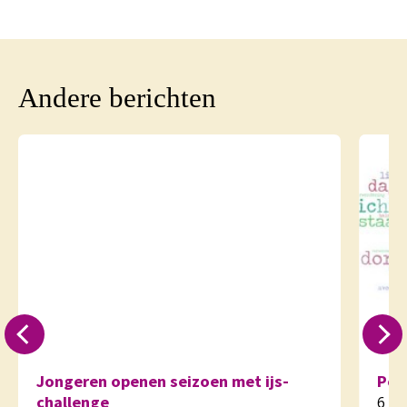
Andere berichten
Jongeren openen seizoen met ijs-
Poë
challenge
6 a