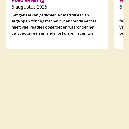
Poëzieviering
Fie
6 augustus 2026
6 a
Het geheel van gedichten en meditaties van
Op zo
afgelopen zondag met het bijbehorende verhaal
fiet
heeft veel reacties opgeroepen waaronder het
vertr
verzoek om één en ander te kunnen lezen. Zie
perso
daarvoor het preeka
onder