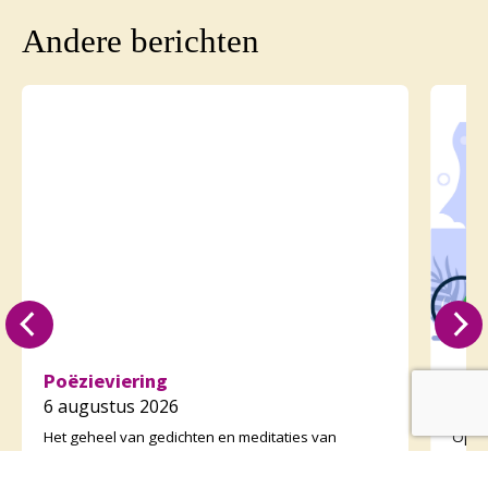
Andere berichten
Poëzieviering
Fie
6 augustus 2026
6 a
Het geheel van gedichten en meditaties van
Op zo
afgelopen zondag met het bijbehorende verhaal
fiet
heeft veel reacties opgeroepen waaronder het
vertr