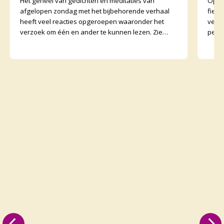
Het geheel van gedichten en meditaties van
Op zo
afgelopen zondag met het bijbehorende verhaal
fiet
heeft veel reacties opgeroepen waaronder het
vertr
verzoek om één en ander te kunnen lezen. Zie
perso
daarvoor het preeka
onder