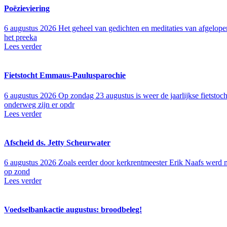
Poëzieviering
6 augustus 2026
Het geheel van gedichten en meditaties van afgelope
het preeka
Lees verder
Fietstocht Emmaus-Paulusparochie
6 augustus 2026
Op zondag 23 augustus is weer de jaarlijkse fietsto
onderweg zijn er opdr
Lees verder
Afscheid ds. Jetty Scheurwater
6 augustus 2026
Zoals eerder door kerkrentmeester Erik Naafs werd me
op zond
Lees verder
Voedselbankactie augustus: broodbeleg!