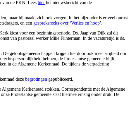
ten van de PKN. Lees
hier
het nieuwsbericht van de
den, maar hij maakt zich ook zorgen. In het bijzonder is er veel onrust
btsdragers, en een
gespreksreeks over ‘Verlies en hoop
’.
rk kiest voor een bezinningsperiode. Ds. Jaap van Dijk zal dit
st van pastoraal werker Mike Flinterman. In de vacaturetijd is ds.
ën. De geloofsgemeenschappen krijgen hierdoor ook meer vrijheid om
rechtspersoonlijkheid hebben, de Protestantse gemeente blijft
ken in de Algemene Kerkenraad. De tijdens de vergadering
rkenraad deze
begrotingen
gepubliceerd.
oor de Algemene Kerkenraad stokken. Correspondentie met de Algemene
 onze Protestantse gemeente staat hiermee ernstig onder druk. De