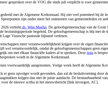
r meer gesproken over de VOG die sinds juli verplicht is voor gemeen
s gedeeld met de Algemene Kerkenraad. Hij ziet veel potentieel bij de le
. Speerpunten zijn onder meer het ontmoeten van gemeenteleden en am
 2026 vertrekt
ds. Wim Moehn
. De geloofsgemeenschap van de Grote Ke
 bezinningsperiode begeleid. De geloofsgemeenschap is blij met de kom
it Lage Vuursche pastorale bijstand verlenen.
eenschappen meer verantwoordelijkheid krijgen over de eigen financi
ijft wel verantwoordelijk, omdat de geloofsgemeenschappen geen eigen 
grijk om met elkaar financiële kaders af te spreken. Deze
nota
is bespro
 besproken wordt in de Algemene Kerkenraad.
akenen voorwaardelijk aangenomen. Vorige week heeft de Algemene Ke
iba. Als er geen opvolger wordt gevonden, dan zal de besluitvorming d
aagstukken krijgen dan niet de juiste aandacht. De bestuurbaarheid van
t
voor de nieuwe scriba in het nieuwsbericht [link invoegen, AC].