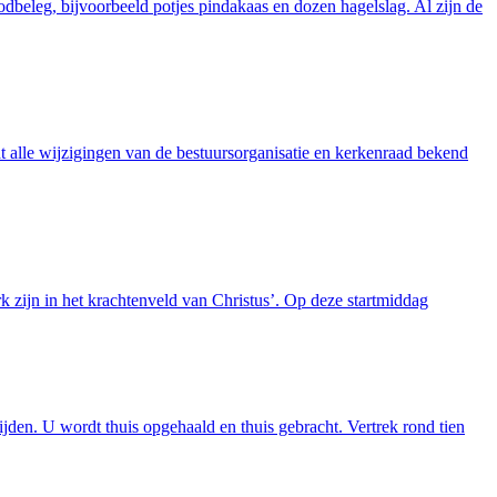
dbeleg, bijvoorbeeld potjes pindakaas en dozen hagelslag. Al zijn de
t alle wijzigingen van de bestuursorganisatie en kerkenraad bekend
zijn in het krachtenveld van Christus’. Op deze startmiddag
den. U wordt thuis opgehaald en thuis gebracht. Vertrek rond tien