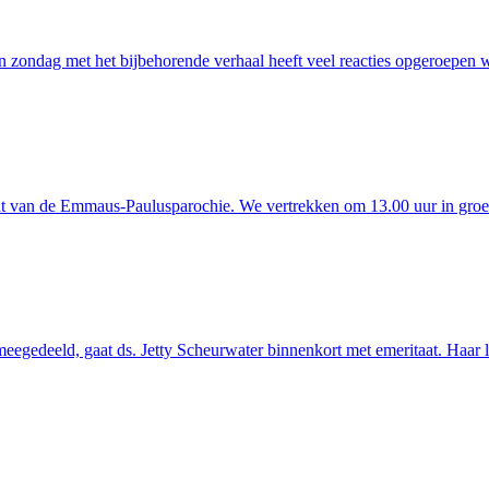
n zondag met het bijbehorende verhaal heeft veel reacties opgeroepen 
cht van de Emmaus-Paulusparochie. We vertrekken om 13.00 uur in groe
egedeeld, gaat ds. Jetty Scheurwater binnenkort met emeritaat. Haar la