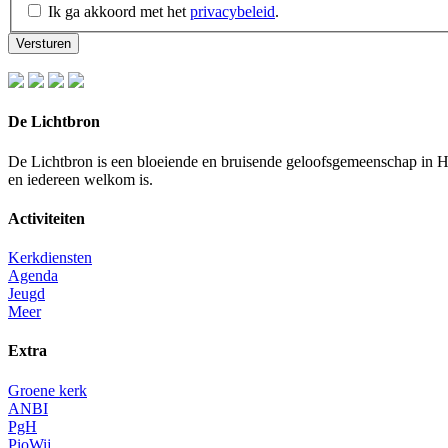
Ik ga akkoord met het
privacybeleid
.
Versturen
De Lichtbron
De Lichtbron is een bloeiende en bruisende geloofsgemeenschap in 
en iedereen welkom is.
Activiteiten
Kerkdiensten
Agenda
Jeugd
Meer
Extra
Groene kerk
ANBI
PgH
PioWij