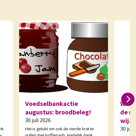
Voedselbankactie
Wegw
augustus: broodbeleg!
de m
wijzi
30 juli 2026
30 juli
ik
Het is gelukt om ook de vierde krat te
y
vullen met koffiepads. Hartelijk dank