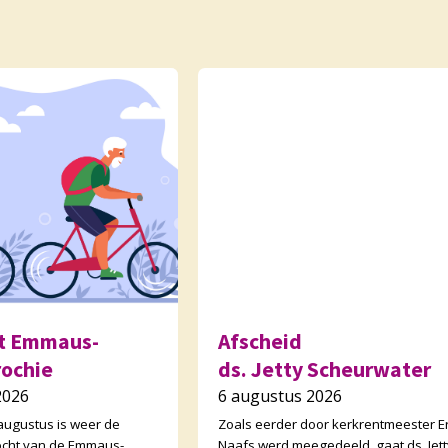
ht Emmaus-
Afscheid
rochie
ds. Jetty Scheurwater
2026
6 augustus 2026
ugustus is weer de
Zoals eerder door kerkrentmeester Er
stocht van de Emmaus-
Naafs werd meegedeeld, gaat ds. Jett