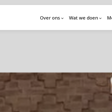
Over ons
Wat we doen
M