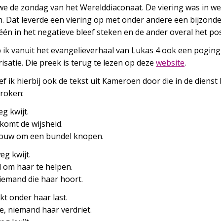
we de zondag van het Werelddiaconaat. De viering was in we
n. Dat leverde een viering op met onder andere een bijzon
n in het negatieve bleef steken en de ander overal het pos
 ik vanuit het evangelieverhaal van Lukas 4 ook een poging
isatie. Die preek is terug te lezen op deze
website
.
 ik hierbij ook de tekst uit Kameroen door die in de dienst b
proken:
g kwijt.
komt de wijsheid.
touw om een bundel knopen.
eg kwijt.
d om haar te helpen.
iemand die haar hoort.
kt onder haar last.
, niemand haar verdriet.