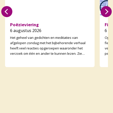
Poëzieviering
Fie
6 augustus 2026
6 a
Het geheel van gedichten en meditaties van
Op zo
afgelopen zondag met het bijbehorende verhaal
fiet
heeft veel reacties opgeroepen waaronder het
vertr
verzoek om één en ander te kunnen lezen. Zie
perso
daarvoor het preeka
onder