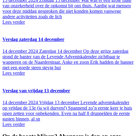
15 december 2024
Zondag 15 december Wat was er een grote mate
van onzekerheid over de opkomst bij ons thuis. Aardig wat mensen
voor deze middag gesproken die niet konden komen vanwege
andere activiteiten zoals de lich
Lees verder
Verslag zaterdag 14 december
14 december 2024
Zaterdag 14 december Op deze grijze zaterdag
stond de banier van de Levende Adventskalender zichtbaar te
wapperen op de Naarderstraat. Anke en zoon Erik hadden de banner
met een goede steen stevig bui
Lees verder
Verslag van vrijdag 13 december
14 december 2024
Vrijdag 13 december Levende adventskalender
op vrijdag de 13e (ja wij durven!) Spannend zo’n eerste keer je huis
open zetten voor onbekenden. Even na half 8 druppelden de eerste
gasten binnen, al sn
Lees verder