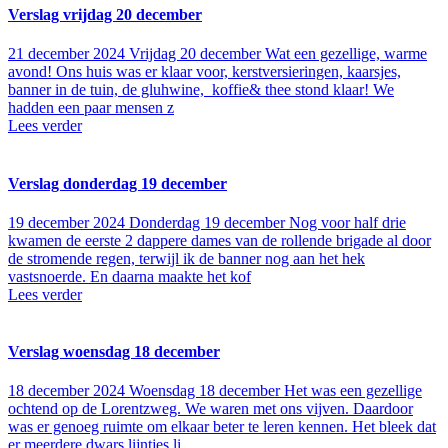
Verslag vrijdag 20 december
21 december 2024
Vrijdag 20 december Wat een gezellige, warme
avond! Ons huis was er klaar voor, kerstversieringen, kaarsjes,
banner in de tuin, de gluhwine, koffie& thee stond klaar! We
hadden een paar mensen z
Lees verder
Verslag donderdag 19 december
19 december 2024
Donderdag 19 december Nog voor half drie
kwamen de eerste 2 dappere dames van de rollende brigade al door
de stromende regen, terwijl ik de banner nog aan het hek
vastsnoerde. En daarna maakte het kof
Lees verder
Verslag woensdag 18 december
18 december 2024
Woensdag 18 december Het was een gezellige
ochtend op de Lorentzweg. We waren met ons vijven. Daardoor
was er genoeg ruimte om elkaar beter te leren kennen. Het bleek dat
er meerdere dwars lijntjes li