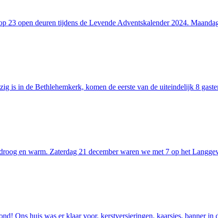
p 23 open deuren tijdens de Levende Adventskalender 2024. Maandagm
ig is in de Bethlehemkerk, komen de eerste van de uiteindelijk 8 gas
 droog en warm. Zaterdag 21 december waren we met 7 op het Langgew
d! Ons huis was er klaar voor, kerstversieringen, kaarsjes, banner in 