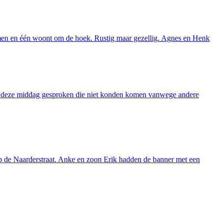
omen en één woont om de hoek. Rustig maar gezellig. Agnes en Henk
r deze middag gesproken die niet konden komen vanwege andere
p de Naarderstraat. Anke en zoon Erik hadden de banner met een