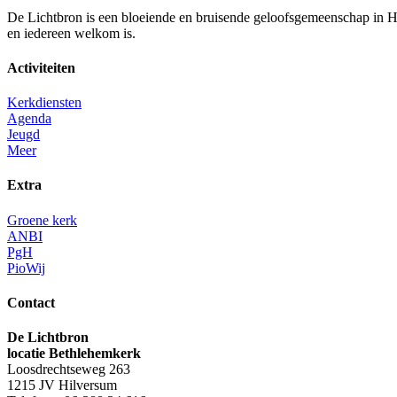
De Lichtbron is een bloeiende en bruisende geloofsgemeenschap in 
en iedereen welkom is.
Activiteiten
Kerkdiensten
Agenda
Jeugd
Meer
Extra
Groene kerk
ANBI
PgH
PioWij
Contact
De Lichtbron
locatie Bethlehemkerk
Loosdrechtseweg 263
1215 JV Hilversum