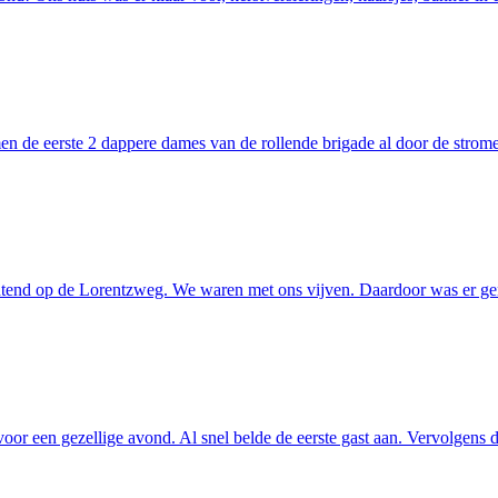
de eerste 2 dappere dames van de rollende brigade al door de stromen
end op de Lorentzweg. We waren met ons vijven. Daardoor was er genoe
oor een gezellige avond. Al snel belde de eerste gast aan. Vervolgens