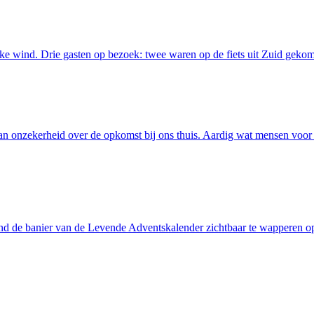
ke wind. Drie gasten op bezoek: twee waren op de fiets uit Zuid gek
n onzekerheid over de opkomst bij ons thuis. Aardig wat mensen voo
nd de banier van de Levende Adventskalender zichtbaar te wapperen o