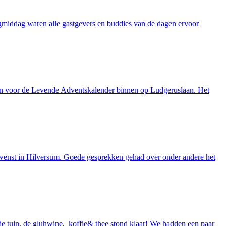
iddag waren alle gastgevers en buddies van de dagen ervoor
ten voor de Levende Adventskalender binnen op Ludgeruslaan. Het
enst in Hilversum. Goede gesprekken gehad over onder andere het
de tuin, de gluhwine, koffie& thee stond klaar! We hadden een paar