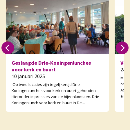
Geslaagde Drie-Koningenlunches
Ver
voor kerk en buurt
24 
10 januari 2025
Maan
op 2
Op twee locaties zijn tegelijkertijd Drie-
Adve
Koningenlunches voor kerk en buurt gehouden.
alle 
Hieronder impressies van de bijeenkomsten. Drie
uitg
Koningenlunch voor kerk en buurt in De
Morgenster Dankzij veel