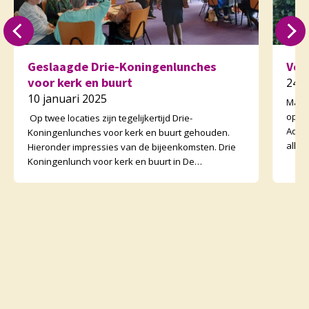
Geslaagde Drie-Koningenlunches
Ver
voor kerk en buurt
24 
10 januari 2025
Maan
op 2
Op twee locaties zijn tegelijkertijd Drie-
Adve
Koningenlunches voor kerk en buurt gehouden.
alle 
Hieronder impressies van de bijeenkomsten. Drie
uitg
Koningenlunch voor kerk en buurt in De
Morgenster Dankzij veel