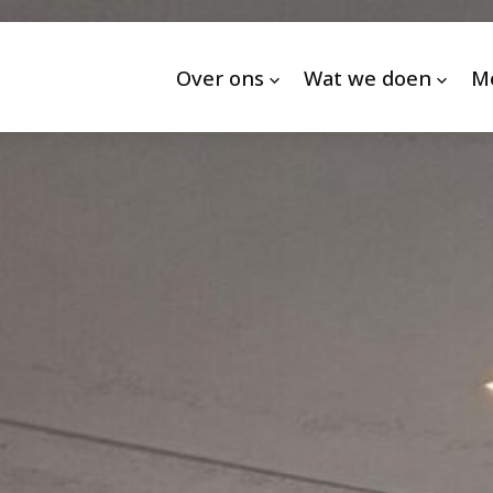
Over ons
Wat we doen
M