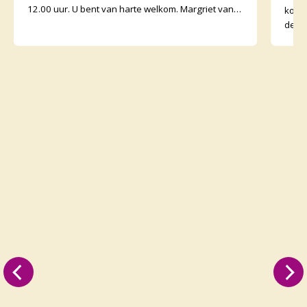
12.00 uur. U bent van harte welkom. Margriet van
koffi
de Water
de o
binne