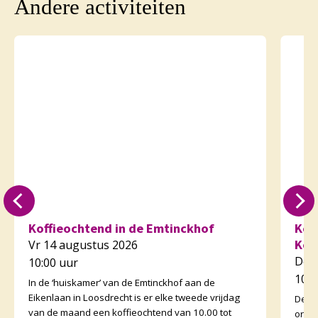
Andere activiteiten
Koffieochtend in de Emtinckhof
Kof
Kor
Vr 14 augustus 2026
Do 
10:00 uur
10:3
In de ‘huiskamer’ van de Emtinckhof aan de
Eikenlaan in Loosdrecht is er elke tweede vrijdag
De v
van de maand een koffieochtend van 10.00 tot
orga