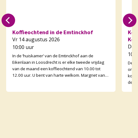
Koffieochtend in de Emtinckhof
Kof
Kor
Vr 14 augustus 2026
Do 
10:00 uur
10:3
In de ‘huiskamer’ van de Emtinckhof aan de
Eikenlaan in Loosdrecht is er elke tweede vrijdag
De v
van de maand een koffieochtend van 10.00 tot
orga
12.00 uur. U bent van harte welkom. Margriet van
koffi
de Water
de o
binne