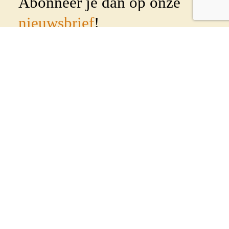
Abonneer je dan op onze
nieuwsbrief
!
Wekelijks sturen we een nieuwsbrief uit om al
onze leden en betrokkenen op de hoogte te
houden. Geef je op met onderstaand formulier:
Voornaam
Achternaam
E-mailadres
(Vereist)