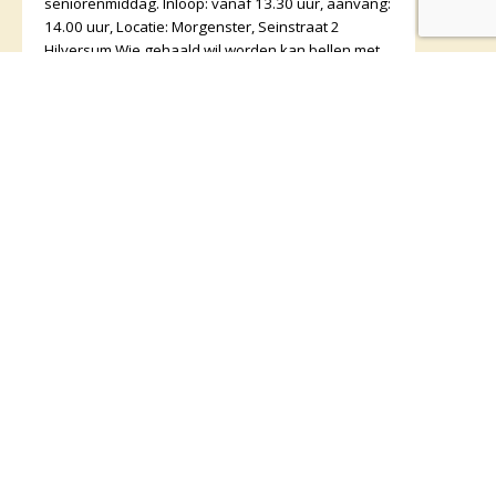
seniorenmiddag. Inloop: vanaf 13.30 uur, aanvang:
14.00 uur, Locatie: Morgenster, Seinstraat 2
Hilversum Wie gehaald wil worden kan bellen met
Irene Sibie: tel. 035-
Startzaterdag
Za 12 september 2026
16:00 uur
Zaterdagmiddag 12 september vanaf 16.00 uur