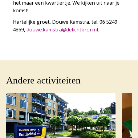
het maar een kwartiertje. We kijken uit naar je
komst!
Hartelijke groet, Douwe Kamstra, tel. 06 5249
4869,
uod
ak.ew
artsm
iled@
rbthc
ln.no
.
Andere activiteiten