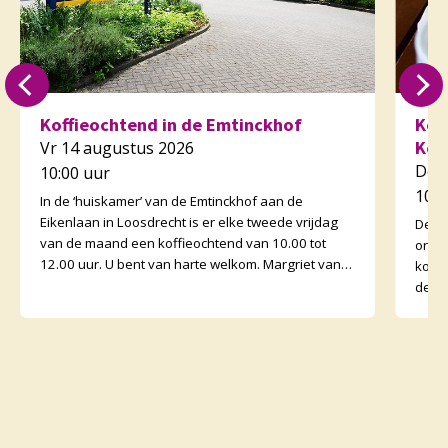
Koffieochtend in de Emtinckhof
Kof
Kor
Vr 14 augustus 2026
Do 
10:00 uur
10:3
In de ‘huiskamer’ van de Emtinckhof aan de
Eikenlaan in Loosdrecht is er elke tweede vrijdag
De v
van de maand een koffieochtend van 10.00 tot
orga
12.00 uur. U bent van harte welkom. Margriet van
koffi
de Water
de o
binne