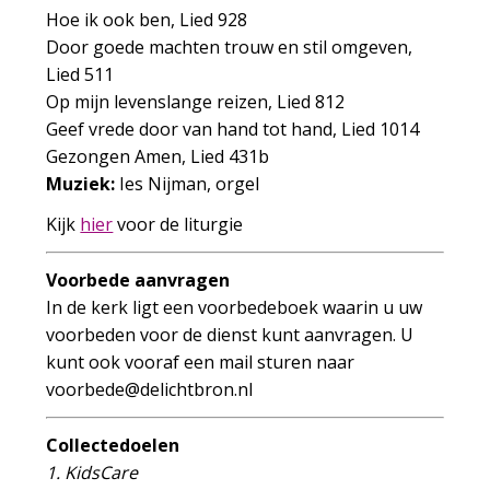
Hoe ik ook ben, Lied 928
Door goede machten trouw en stil omgeven,
Lied 511
Op mijn levenslange reizen, Lied 812
Geef vrede door van hand tot hand, Lied 1014
Gezongen Amen, Lied 431b
Muziek:
Ies Nijman, orgel
Kijk
hier
voor de liturgie
Voorbede aanvragen
In de kerk ligt een voorbedeboek waarin u uw
voorbeden voor de dienst kunt aanvragen. U
kunt ook vooraf een mail sturen naar
oov
edebr
iled@
rbthc
ln.no
Collectedoelen
1. KidsCare