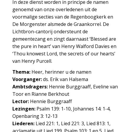
In deze dienst worden in principe de namen
genoemd van onze overledenen uit de
voormalige secties van de Regenboogkerk en
De Morgenster alsmede de Graankorrel. De
Lichtbron-cantorij ondersteunt de
gemeentezang en zingt daarnaast ‘Blessed are
the pure in heart’ van Henry Walford Davies en
‘Thou knowest Lord, the secrets of our hearts’
van Henry Purcell.
Thema:
Heer, herinner u de namen
Voorganger:
ds. Erik van Halsema
Ambtsdragers:
Hennie Burggraaff, Eveline van
Toor en Rianne Berkhout
Lector:
Hennie Burggraaff
Lezingen:
Psalm 139: 1-10, Johannes 14: 1-4,
Openbaring 3: 12-13
Liederen:
Lied 221: 1, Lied 221: 3, Lied 813: 1,
acclamatie uit Lied 199, Psalm 103: 1 en 5, Lied