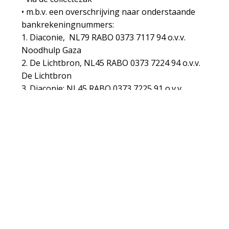
• m.b.v. een overschrijving naar onderstaande
bankrekeningnummers:
1. Diaconie, NL79 RABO 0373 7117 94 o.v.v.
Noodhulp Gaza
2. De Lichtbron, NL45 RABO 0373 7224 94 o.v.v.
De Lichtbron
3. Diaconie: NL45 RABO 0373 7225 91 o.v.v.
Pastoraat
BEKIJK DE LIVESTREAM
Andere vieringen