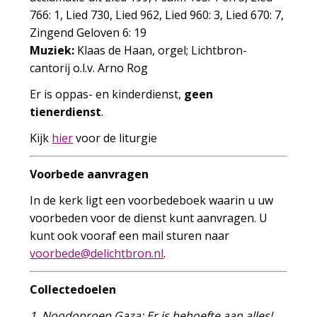
766: 1, Lied 730, Lied 962, Lied 960: 3, Lied 670: 7,
Zingend Geloven 6: 19
Muziek:
Klaas de Haan, orgel; Lichtbron-
cantorij o.l.v. Arno Rog
Er is oppas- en kinderdienst,
geen
tienerdienst
.
Kijk
hier
voor de liturgie
Voorbede aanvragen
In de kerk ligt een voorbedeboek waarin u uw
voorbeden voor de dienst kunt aanvragen. U
kunt ook vooraf een mail sturen naar
oov
edebr
iled@
rbthc
ln.no
.
Collectedoelen
1. Noodoproep Gaza: Er is behoefte aan alles!