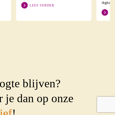
on
potjes pindakaas en dozen hagelslag. Al
digitale
LEES VERDER
zijn de koffi
de best
LE
bekend z
ogte blijven?
 je dan op onze
ief
!