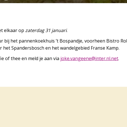
t elkaar op
zaterdag 31 januari
.
 bij het pannenkoekhuis ’t Bospandje, voorheen Bistro Ro
r het Spandersbosch en het wandelgebied Franse Kamp.
e of thee en meld je aan via
j
v.eko
eegna
ni@en
n.ret
ten.l
.