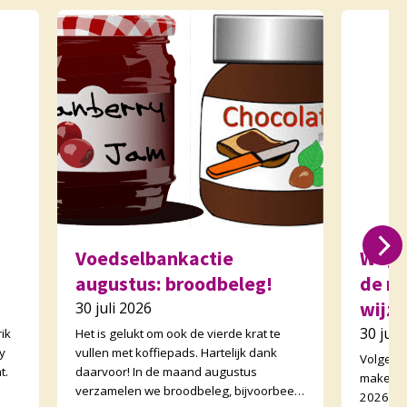
Voedselbankactie
Wegw
augustus: broodbeleg!
de m
wijzi
30 juli 2026
30 juli
ik
Het is gelukt om ook de vierde krat te
y
vullen met koffiepads. Hartelijk dank
Volgend
t.
daarvoor! In de maand augustus
maken v
verzamelen we broodbeleg, bijvoorbeeld
2026-202