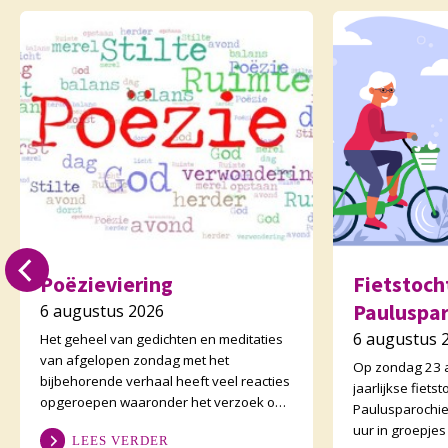
Poëzieviering
Fietstoc
Pauluspa
6 augustus 2026
6 augustus 
Het geheel van gedichten en meditaties
van afgelopen zondag met het
Op zondag 23 a
bijbehorende verhaal heeft veel reacties
jaarlijkse fiet
opgeroepen waaronder het verzoek om
Paulusparochie
één en ander te kunnen lezen. Zie
uur in groepje
LEES VERDER
daarvoor het preeka