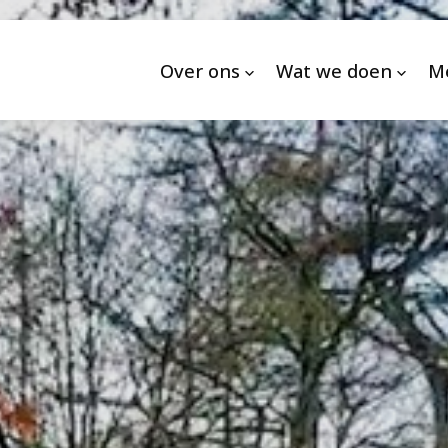
Over ons
Wat we doen
M