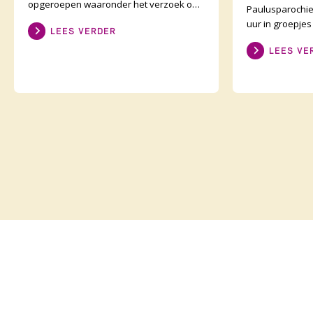
opgeroepen waaronder het verzoek om
Paulusparochie
één en ander te kunnen lezen. Zie
uur in groepje
LEES VERDER
daarvoor het preeka
afstand is ong
LEES VE
onderweg zijn 