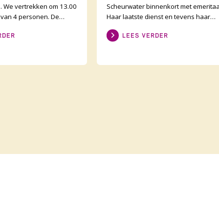
. We vertrekken om 13.00
Scheurwater binnenkort met emeritaa
s van 4 personen. De
Haar laatste dienst en tevens haar
eveer 30 kilometer en
afscheid als predikant van De Lichtbr
RDER
LEES VERDER
er opdr
is op zond
Op de ho
Abonneer