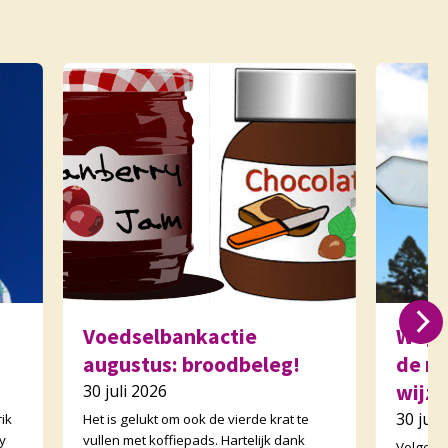
Voedselbankactie
Wegw
augustus: broodbeleg!
de m
wijzi
30 juli 2026
30 juli
ik
Het is gelukt om ook de vierde krat te
y
vullen met koffiepads. Hartelijk dank
Volgend