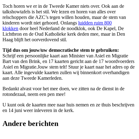
Toch horen we er in de Tweede Kamer niets over. Ook aan de
talkshowtafels is het stil. We lezen en horen van alles over
relschoppers die AZC’s tegen willen houden, maar de stem van
kinderen wordt niet gehoord. Onlangs
luidden ruim 800
klokken
door heel Nederland de noodklok, ook De Kapel, De
Lichtbron en de Oud Katholieke kerk deden mee, maar in Den
Haag blijft het oorverdovend stil.
Tijd dus om jouw/uw democratische stem te gebruiken:
Schrijf een persoonlijke kaart aan Minister van Asiel en Migratie
Bart van den Brink
,
en 17 kaarten gericht aan de 17 woordvoerders
Asiel en Migratie.Jouw stem telt! Stuur je kaart naar het adres op de
kaart. Alle ingevulde kaarten zullen wij binnenkort overhandigen
aan deze Tweede Kamerleden.
Bedankt alvast voor het mee doen, we zitten na de dienst in de
rotondezaal, neem een pen mee!
U kunt ook de kaarten mee naar huis nemen en ze thuis beschrijven
en 14 juni weer inleveren in de kerk.
Andere berichten