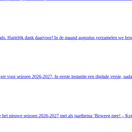
pads. Hartelijk dank daarvoor! In de maand augustus verzamelen we broo
 voor seizoen 2026-2027. In eerste instantie een digitale versie, nada
 het nieuwe seizoen 2026-2027 met als jaarthema ‘Beweeg mee! – Kerk 