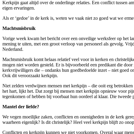
Kerkpijn gaat altijd over de onderlinge relaties. Een conflict tussen 
eigen ervaringen.
Als er ‘gedoe’ in de kerk is, weten we vaak niet zo goed wat we erm
Machtsmisbruik
Vorige week kwam het bericht over een onveilige werksfeer op het la
mening te uiten, met een groot verloop van personeel als gevolg. Vri
Nederland.
Machtsmisbruik komt helaas relatief veel voor in kerken en christelij
mogen niet worden gesteld. Er is bijvoorbeeld een predikant die door
kerkvrijwilligers die – ondanks hun goedbedoelde inzet – niet goed 
Ook dit veroorzaakt kerkpijn.
Niet zelden verdwijnen mensen met kerkpijn – die ooit erg betrokken wa
het hart, lijkt het. Dat zorgt bij mensen met kerkpijn opnieuw voor pi
tegenkomen of hebben bij voorbaat hun oordeel al klaar. Die tweede pi
Mantel der liefde?
We vegen moeilijke zaken, conflicten en onenigheden in de kerk gere
waarheen eigenlijk? Is dit christelijk? Heel veel kerkpijn blijft zo on
Conflicten en kerkpijn kunnen we niet voorkomen. Overal waar mensen