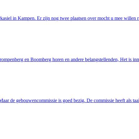
asiel in Kampen. Er zijn nog twee plaatsen over mocht u mee willen rij
 Trompenberg en Boomberg horen en andere belangstellenden, Het is i
. Maar de gebouwencommissie is goed bezig. De commissie heeft als ta