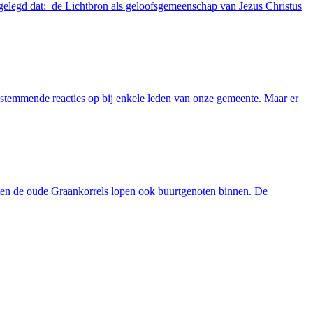
tgelegd dat: de Lichtbron als geloofsgemeenschap van Jezus Christus
 instemmende reacties op bij enkele leden van onze gemeente. Maar er
ten de oude Graankorrels lopen ook buurtgenoten binnen. De