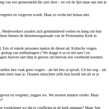
ng van een gemeentelid die zeer doet – en vul de lijst maar aan met je
ergeten en vergeven wordt. Maar zo werkt het helaas niet.
ten. Medewerkers zouden zich geïntimideerd voelen en bang om hun
ltuur binnen de dienstenorganisatie van de Protestantse Kerk in
ld. Eén of enkele personen maken de dienst uit. Kritische vragen
 gedrag van ambtsdragers (‘We dogge it sa en net oars’) en
ngers hoeven niet diep te graven om hiervan een voorbeeld noemen.
tellen hen vaak geen vragen – als het hen al opvalt. Uit het oog – uit
 niet meer naar je. Draaien misschien zelfs hun hoofd om als ze je
Vergeven en vergeten, zeggen we. We moeten immers verder. Maar
n?
oe voorkómen we dat er conflicten in de kerk ontstaan? Maar: hoe