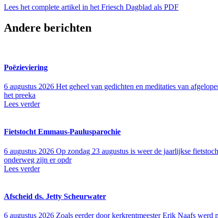
Lees het complete artikel in het Friesch Dagblad als PDF
Andere berichten
Poëzieviering
6 augustus 2026
Het geheel van gedichten en meditaties van afgelope
het preeka
Lees verder
Fietstocht Emmaus-Paulusparochie
6 augustus 2026
Op zondag 23 augustus is weer de jaarlijkse fietsto
onderweg zijn er opdr
Lees verder
Afscheid ds. Jetty Scheurwater
6 augustus 2026
Zoals eerder door kerkrentmeester Erik Naafs werd me