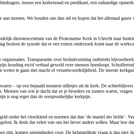
ambtsdragers, tussen een kerkenraad en predikant, een onhandige opmerki
ee aan moeten. We houden ons dan stil en hopen dat het allemaal gauw v
ndelijk dienstencentrum van de Protestantse Kerk in Utrecht naar bui
jdag besloot de synode dat er een extern onderzoek komt naar de werkcu
ke organisaties. Transparantie over besluitvorming ontbreekt bijvoorbee
 zijn houding en/of verbaal geweld over mensen heenloopt. Schofferend
om weten te gaan met macht of verantwoordelijkheid. De meeste kerkga
ren – op een bepaald moment stilletjes uit de kerk. De achterblijvers s
jn. Mensen van wie je dacht dat ze je broeders en zusters waren, vragen
jn is nog erger dan de oorspronkelijke kerkpijn.
geld onder het vloerkleed en noemen dat dan ‘de mantel der liefde’. 
opgelost. Ik denk dat velen van ons het liever anders willen. Maar hoe da
 zijn, komen onenigheden voor. De belangrijkste vraag is dus niet: h