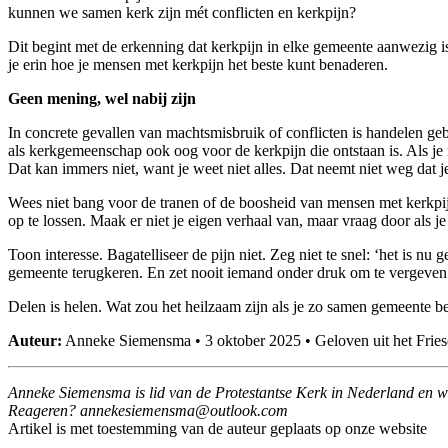
kunnen we samen kerk zijn mét conflicten en kerkpijn?
Dit begint met de erkenning dat kerkpijn in elke gemeente aanwezig i
je erin hoe je mensen met kerkpijn het beste kunt benaderen.
Geen mening, wel nabij zijn
In concrete gevallen van machtsmisbruik of conflicten is handelen geb
als kerkgemeenschap ook oog voor de kerkpijn die ontstaan is. Als je nie
Dat kan immers niet, want je weet niet alles. Dat neemt niet weg dat j
Wees niet bang voor de tranen of de boosheid van mensen met kerkpijn
op te lossen. Maak er niet je eigen verhaal van, maar vraag door als je i
Toon interesse. Bagatelliseer de pijn niet. Zeg niet te snel: ‘het is 
gemeente terugkeren. En zet nooit iemand onder druk om te vergeve
Delen is helen. Wat zou het heilzaam zijn als je zo samen gemeente be
Auteur:
Anneke Siemensma
• 3 oktober 2025 •
Geloven uit het Frie
Anneke Siemensma is lid van de Protestantse Kerk in Nederland en we
Reageren?
na
seken
nemei
o@ams
ooltu
moc.k
Artikel is met toestemming van de auteur geplaats op onze website