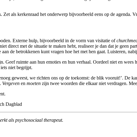
s. Zet als kerkenraad het onderwerp bijvoorbeeld eens op de agenda. Vr
oden. Externe hulp, bijvoorbeeld in de vorm van visitatie of
churchmed
t direct met de situatie te maken hebt, realiseer je dan dat je geen part
e aan de betrokkenen kunt vragen hoe het met hen gaat. Luisteren, nabij 
. Geef ruimte aan hun emoties en hun verhaal. Oordeel niet en wees he
ets niet begrijpt.
nu genoeg geweest, we richten ons op de toekomst: de blik vooruit!’. De 
n.
Vergeven
en
moeten
zijn twee woorden die elkaar niet verdragen. Mee
nt.
sch Dagblad
rkt als psychosociaal therapeut.