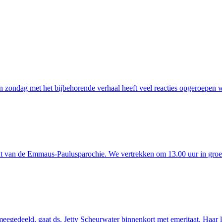
n zondag met het bijbehorende verhaal heeft veel reacties opgeroepen 
cht van de Emmaus-Paulusparochie. We vertrekken om 13.00 uur in groe
egedeeld, gaat ds. Jetty Scheurwater binnenkort met emeritaat. Haar la