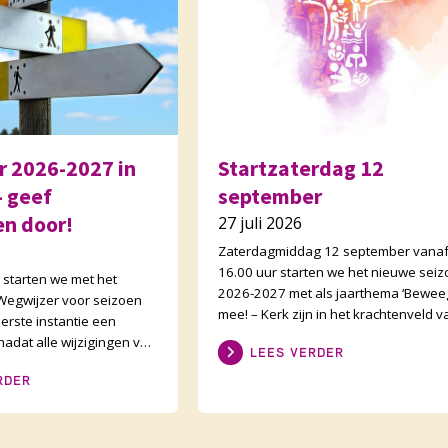
 2026-2027 in
Startzaterdag 12
 geef
september
en door!
27 juli 2026
Zaterdagmiddag 12 september vana
16.00 uur starten we het nieuwe sei
starten we met het
2026-2027 met als jaarthema ‘Bewee
egwijzer voor seizoen
mee! – Kerk zijn in het krachtenveld v
erste instantie een
Christus’. Op deze startmiddag
 nadat alle wijzigingen van
LEES VERDER
anisatie en kerkenraad
RDER