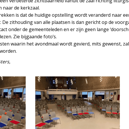
n een verbeterde zichtbaarheid vanuit de zaal richting litur
m naar de kerkzaal.
ekken is dat de huidige opstelling wordt veranderd naar e
t
. De zithouding van alle plaatsen is dan gericht op de voo
act onder de gemeenteleden en er zijn geen lange ‘doorschui
lezen. Zie bijgaande foto’s.
nsten waarin het avondmaal wordt gevierd, mits gewenst, zal
 worden.
ters,