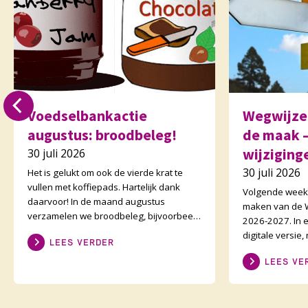
Voedselbankactie
Wegwijzer
augustus: broodbeleg!
de maak –
wijziging
30 juli 2026
30 juli 2026
Het is gelukt om ook de vierde krat te
vullen met koffiepads. Hartelijk dank
Volgende week 
daarvoor! In de maand augustus
maken van de W
verzamelen we broodbeleg, bijvoorbeeld
2026-2027. In e
potjes pindakaas en dozen hagelslag. Al
digitale versie,
LEES VERDER
zijn de koffi
de bestuursorg
LEES VE
bekend zijn vol