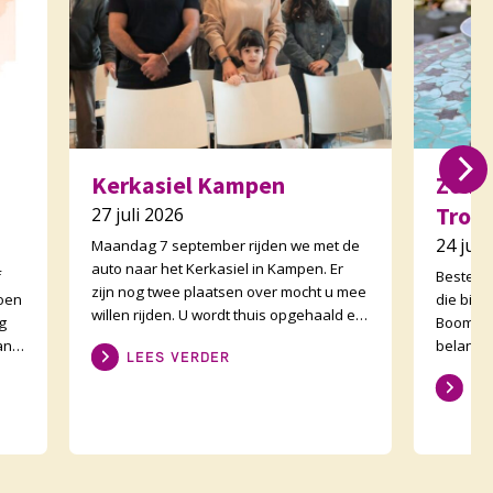
Kerkasiel Kampen
Zome
Trom
27 juli 2026
24 juli
Maandag 7 september rijden we met de
auto naar het Kerkasiel in Kampen. Er
f
Beste g
zijn nog twee plaatsen over mocht u mee
zoen
die bij 
willen rijden. U wordt thuis opgehaald en
g
Boomber
thuis gebracht. Vertrek rond tien uur en
an
belangst
LEES VERDER
ro
goede g
LE
de zomer