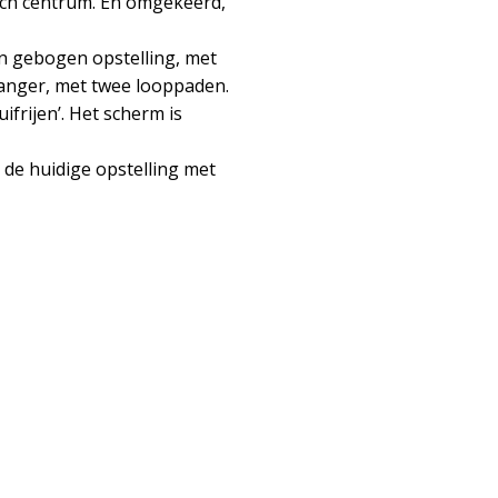
gisch centrum. En omgekeerd,
en gebogen opstelling, met
rganger, met twee looppaden.
frijen’. Het scherm is
 de huidige opstelling met