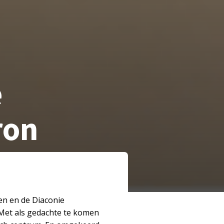
e
ron
en en de Diaconie
 Met als gedachte te komen