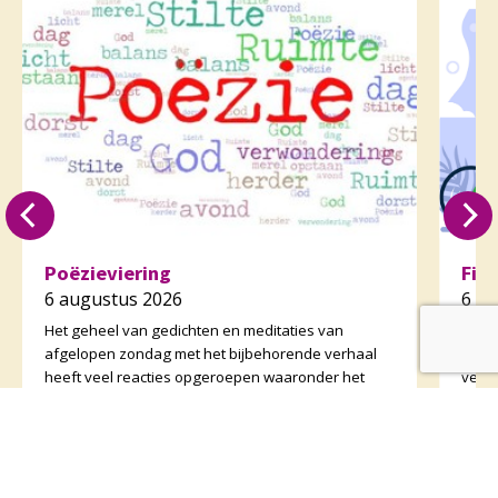
Poëzieviering
Fie
6 augustus 2026
6 a
Het geheel van gedichten en meditaties van
Op zo
afgelopen zondag met het bijbehorende verhaal
fiet
heeft veel reacties opgeroepen waaronder het
vertr
verzoek om één en ander te kunnen lezen. Zie
perso
daarvoor het preeka
onder