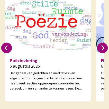
Poëzieviering
Fie
6 augustus 2026
6 a
Het geheel van gedichten en meditaties van
Op zo
afgelopen zondag met het bijbehorende verhaal
fiet
heeft veel reacties opgeroepen waaronder het
vertr
verzoek om één en ander te kunnen lezen. Zie
perso
daarvoor het preeka
onder