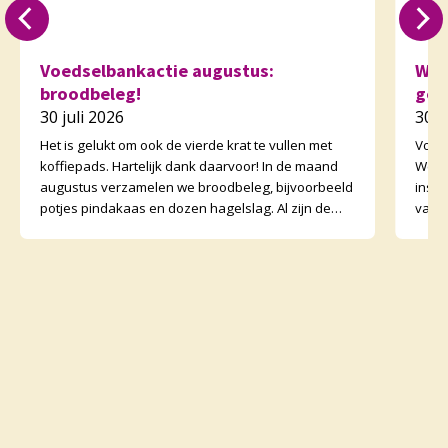
Voedselbankactie augustus:
Weg
broodbeleg!
gee
30 juli 2026
30 j
Het is gelukt om ook de vierde krat te vullen met
Volg
koffiepads. Hartelijk dank daarvoor! In de maand
Wegwi
augustus verzamelen we broodbeleg, bijvoorbeeld
insta
potjes pindakaas en dozen hagelslag. Al zijn de
van 
koffi
zijn v