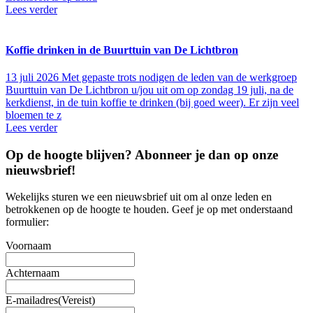
Lees verder
Koffie drinken in de Buurttuin van De Lichtbron
13 juli 2026
Met gepaste trots nodigen de leden van de werkgroep
Buurttuin van De Lichtbron u/jou uit om op zondag 19 juli, na de
kerkdienst, in de tuin koffie te drinken (bij goed weer). Er zijn veel
bloemen te z
Lees verder
Op de hoogte blijven? Abonneer je dan op onze
nieuwsbrief
!
Wekelijks sturen we een nieuwsbrief uit om al onze leden en
betrokkenen op de hoogte te houden. Geef je op met onderstaand
formulier:
Voornaam
Achternaam
E-mailadres
(Vereist)