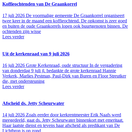
Koffieochtenden van De Graankorrel
17 juli 2026
De voormalige gemeente De Graankorrel organiseert
twee keer in de maand een koffieochtend. De opkomst is zeer goed
en buiten de oude Graankorrels lopen ook buurtgenoten binnen. De
ochtenden zijn wisse
Lees verder
Uit de kerkenraad van 9 juli 2026
16 juli 2026
Grote Kerkenraad, oude structuur In de vergadering
van donderdag 9 juli jl. bedankte de grote kerkenraad Hannie
Verkerk, Marlies Pestman, Paul-Dirk van Buren en Floor Streutker
die, met ondersteuning
Lees verder
Afscheid ds. Jetty Scheurwater
14 juli 2026
Zoals eerder door kerkrentmeester Erik Naafs werd
meegedeeld, gaat ds. Jetty Scheurwater binnenkort met emeritaat.
Haar laatste dienst en tevens haar afscheid als predikant van De
Lichtbron is op zond