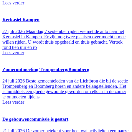
Lees verder
Kerkasiel Kampen
27 juli 2026
Maandag 7 september rijden we met de auto naar het
Kerkasiel in Kampen. Er zijn nog twee plaatsen over mocht u mee
willen rijden. U wordt thuis opgehaald en thuis gebracht. Vertrek
rond tien uur en ro
Lees verder
Zomerontmoeting Trompenberg/Boomberg
24 juli 2026
Beste gemeenteleden van de Lichtbron die bij de sectie
Trompenberg en Boomberg horen en andere belangstellenden, Het
is inmiddels een goede gewoonte geworden om elkaar in de zomer
te ontmoeten tijdens
Lees verder
De gebouwencommissie is gestart
21 juli 2026
De zomer betekent voor heel wat activiteiten een pauze.