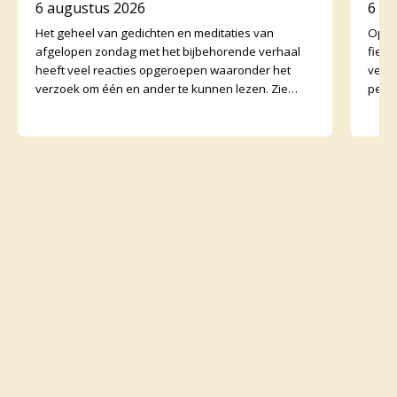
6 augustus 2026
6 a
Het geheel van gedichten en meditaties van
Op zo
afgelopen zondag met het bijbehorende verhaal
fiet
heeft veel reacties opgeroepen waaronder het
vertr
verzoek om één en ander te kunnen lezen. Zie
perso
daarvoor het preeka
onder