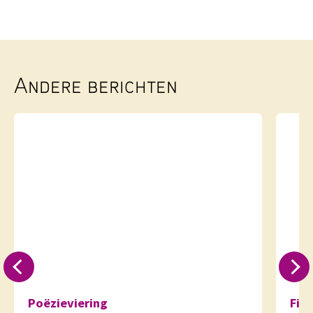
Andere berichten
Poëzieviering
Fie