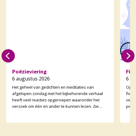
Poëzieviering
Fie
6 augustus 2026
6 a
Het geheel van gedichten en meditaties van
Op zo
afgelopen zondag met het bijbehorende verhaal
fiet
heeft veel reacties opgeroepen waaronder het
vertr
verzoek om één en ander te kunnen lezen. Zie
perso
daarvoor het preeka
onder