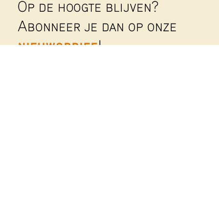
Op de hoogte blijven?
Abonneer je dan op onze
nieuwsbrief
!
Wekelijks sturen we een nieuwsbrief uit om al
onze leden en betrokkenen op de hoogte te
houden. Geef je op met onderstaand formulier:
Voornaam
Achternaam
E-mailadres
(Vereist)