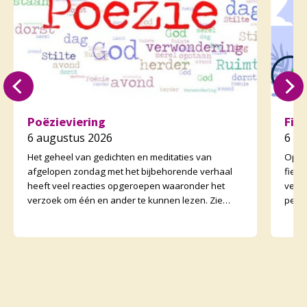
Poëzieviering
Fie
6 augustus 2026
6 a
Het geheel van gedichten en meditaties van
Op zo
afgelopen zondag met het bijbehorende verhaal
fiet
heeft veel reacties opgeroepen waaronder het
vertr
verzoek om één en ander te kunnen lezen. Zie
perso
daarvoor het preeka
onder