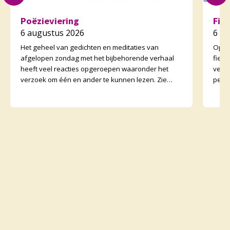
Poëzieviering
Fie
6 augustus 2026
6 a
Het geheel van gedichten en meditaties van
Op zo
afgelopen zondag met het bijbehorende verhaal
fiet
heeft veel reacties opgeroepen waaronder het
vertr
verzoek om één en ander te kunnen lezen. Zie
perso
daarvoor het preeka
onder