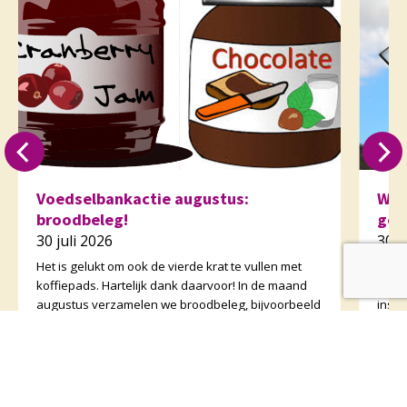
Voedselbankactie augustus:
Weg
broodbeleg!
gee
30 juli 2026
30 j
Het is gelukt om ook de vierde krat te vullen met
Volg
koffiepads. Hartelijk dank daarvoor! In de maand
Wegwi
augustus verzamelen we broodbeleg, bijvoorbeeld
insta
potjes pindakaas en dozen hagelslag. Al zijn de
van 
koffi
zijn v