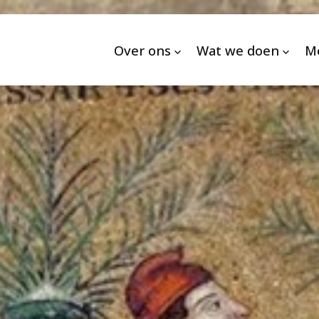
Over ons
Wat we doen
M