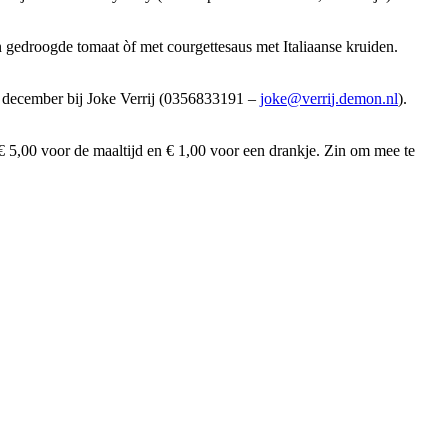
 gedroogde tomaat òf met courgettesaus met Italiaanse kruiden.
4 december bij Joke Verrij (0356833191 –
@ekoj
irrev
med.j
ln.no
).
€ 5,00 voor de maaltijd en € 1,00 voor een drankje. Zin om mee te