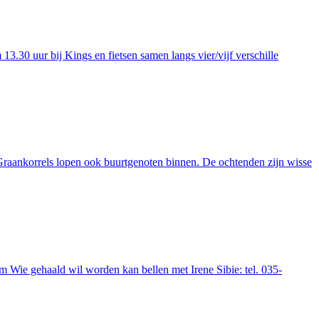
.30 uur bij Kings en fietsen samen langs vier/vijf verschille
Graankorrels lopen ook buurtgenoten binnen. De ochtenden zijn wisse
m Wie gehaald wil worden kan bellen met Irene Sibie: tel. 035-