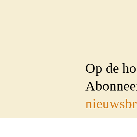
Op de ho
Abonneer
nieuwsbr
Wekelijks sturen we e
op de hoogte te houde