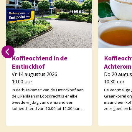
Koffieochtend in de
Koffieocht
Emtinckhof
Achterom
Vr 14 augustus 2026
Do 20 augus
10:00 uur
10:30 uur
In de ‘huiskamer’ van de Emtinckhof aan
De voormalige
de Eikenlaan in Loosdrecht is er elke
Graankorrel or
tweede vrijdag van de maand een
maand een koff
koffieochtend van 10.00 tot 12.00 uur. U
zeer goed en b
bent van harte welkom. Margriet van de
Graankorrels l
Water
binnen. De och