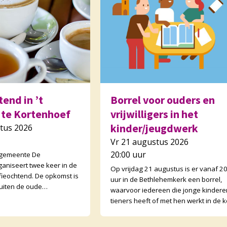
end in ’t
Borrel voor ouders en
 te Kortenhoef
vrijwilligers in het
kinder/jeugdwerk
tus 2026
Vr 21 augustus 2026
20:00 uur
 gemeente De
ganiseert twee keer in de
Op vrijdag 21 augustus is er vanaf 2
ieochtend. De opkomst is
uur in de Bethlehemkerk een borrel,
uiten de oude
waarvoor iedereen die jonge kindere
open ook buurtgenoten
tieners heeft of met hen werkt in de k
tenden zijn wisse
van harte welkom is! We gaan nader 
el