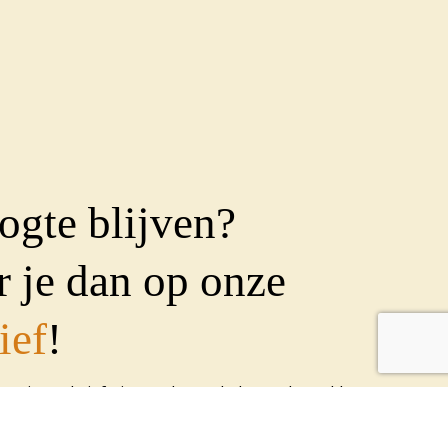
ogte blijven?
 je dan op onze
ief
!
en nieuwsbrief uit om al onze leden en betrokkenen
n. Geef je op met onderstaand formulier: