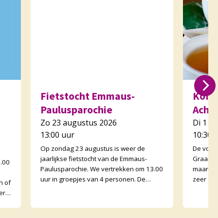
Fietstocht Emmaus-
Koffi
Paulusparochie
Acht
Zo 23 augustus 2026
Di 1 s
13:00 uur
10:30 
Op zondag 23 augustus is weer de
De voor
jaarlijkse fietstocht van de Emmaus-
Graankor
0.00
Paulusparochie. We vertrekken om 13.00
maand e
uur in groepjes van 4 personen. De
zeer go
n of
afstand is ongeveer 30 kilometer en
Graanko
erk
onderweg zijn er opdr
binnen. 
met