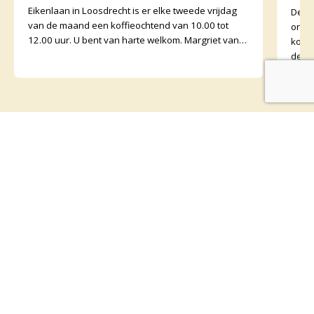
Eikenlaan in Loosdrecht is er elke tweede vrijdag
De v
van de maand een koffieochtend van 10.00 tot
orga
12.00 uur. U bent van harte welkom. Margriet van
koffi
de Water
de o
binne