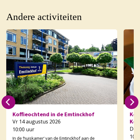
Andere activiteiten
Koffieochtend in de Emtinckhof
Kof
Kor
Vr 14 augustus 2026
Do 
10:00 uur
10:3
In de ‘huiskamer’ van de Emtinckhof aan de