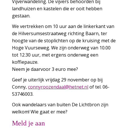
Vijverwandeling. De vijvers behoorden bij
landhuizen en kastelen die er ooit hebben
gestaan.
We vertrekken om 10 uur aan de linkerkant van
de Hilversumsestraatweg richting Baarn, ter
hoogte van de stoplichten op de kruising met de
Hoge Vuurseweg. We zijn onderweg van 10.00
tot 12.30 uur, met ergens onderweg een
koffiepauze.
Neem je daarvoor 3 euro mee?
Geef je uiterlijk vrijdag 29 november op bij
Conny,
ynnoc
ezoor
laadn
nteh@
ln.te
of tel. 06-
53746003.
Ook wandelaars van buiten De Lichtbron zijn
welkom! Wie gaat er mee?
Meld je aan