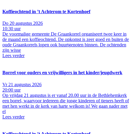
Koffieochtend in ’t Achterom te Kortenhoef
Do 20 augustus 2026
10:30 uur
De voormalige gemeente De Graankorrel organiseert twee keer in
de maand een koffieochtend. De opkomst is zeer goed en buiten de
oude Graankorrels lopen ook buurtgenoten binnen. De ochtenden
zijn wisse
Lees verder
Borrel voor ouders en vrijwilligers in het kinder/jeugdwerk
Vr 21 augustus 2026
20:00 uur
Op vrijdag 21 augustus is er vanaf 20.00 uur in de Bethlehemkerk
een borrel, waarvoor iedereen die jonge kinderen of tieners heeft of
met hen werkt in de kerk van harte welkom is! We gaan nader met
el
Lees verder
Koffieochtend in ’t Achterom te Kortenhoef