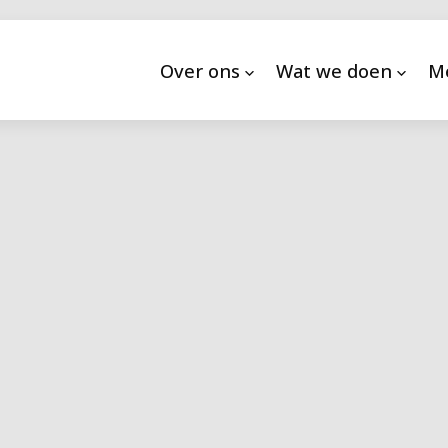
Over ons
Wat we doen
M