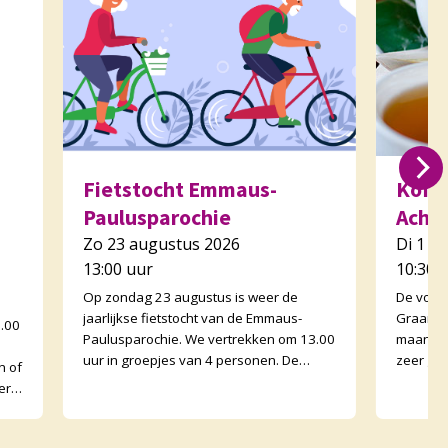
Fietstocht Emmaus-
Koffi
Paulusparochie
Acht
Zo 23 augustus 2026
Di 1 s
13:00 uur
10:30 
Op zondag 23 augustus is weer de
De voor
jaarlijkse fietstocht van de Emmaus-
Graankor
0.00
Paulusparochie. We vertrekken om 13.00
maand e
uur in groepjes van 4 personen. De
zeer go
n of
afstand is ongeveer 30 kilometer en
Graanko
erk
onderweg zijn er opdr
binnen. 
met