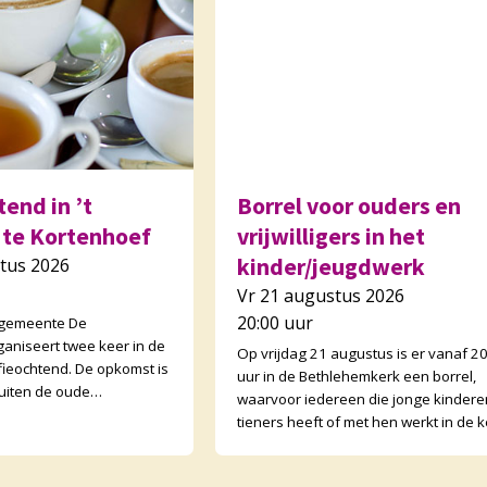
end in ’t
Borrel voor ouders en
 te Kortenhoef
vrijwilligers in het
kinder/jeugdwerk
tus 2026
Vr 21 augustus 2026
20:00 uur
 gemeente De
ganiseert twee keer in de
Op vrijdag 21 augustus is er vanaf 2
ieochtend. De opkomst is
uur in de Bethlehemkerk een borrel,
uiten de oude
waarvoor iedereen die jonge kindere
open ook buurtgenoten
tieners heeft of met hen werkt in de k
tenden zijn wisse
van harte welkom is! We gaan nader 
el