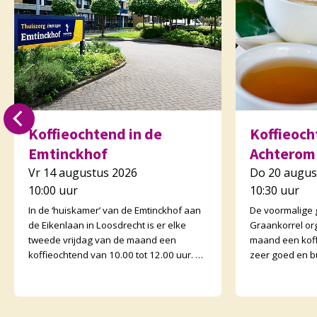
Koffieochtend in de
Koffieocht
Emtinckhof
Achterom
Vr 14 augustus 2026
Do 20 augus
10:00 uur
10:30 uur
In de ‘huiskamer’ van de Emtinckhof aan
De voormalige
de Eikenlaan in Loosdrecht is er elke
Graankorrel or
tweede vrijdag van de maand een
maand een koff
koffieochtend van 10.00 tot 12.00 uur. U
zeer goed en b
bent van harte welkom. Margriet van de
Graankorrels l
Water
binnen. De och