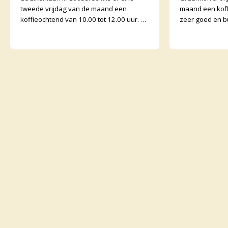
tweede vrijdag van de maand een
maand een koff
koffieochtend van 10.00 tot 12.00 uur. U
zeer goed en b
bent van harte welkom. Margriet van de
Graankorrels l
Water
binnen. De och