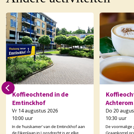
Koffieochtend in de
Koffieocht
Emtinckhof
Achterom
Vr 14 augustus 2026
Do 20 augus
10:00 uur
10:30 uur
In de ‘huiskamer’ van de Emtinckhof aan
De voormalige
de Eikenlaan in Loosdrecht is er elke
Graankorrel or