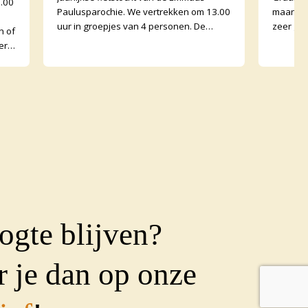
0.00
Paulusparochie. We vertrekken om 13.00
maand e
uur in groepjes van 4 personen. De
zeer go
n of
afstand is ongeveer 30 kilometer en
Graanko
erk
onderweg zijn er opdr
binnen. 
met
ogte blijven?
 je dan op onze