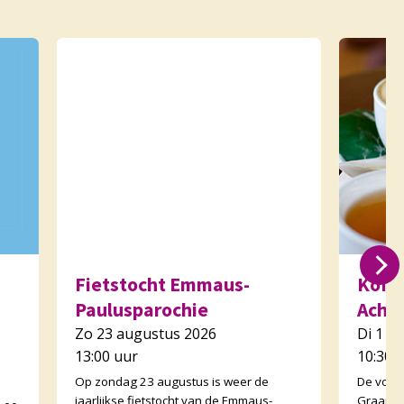
Fietstocht Emmaus-
Koffi
Paulusparochie
Acht
Zo 23 augustus 2026
Di 1 s
13:00 uur
10:30 
Op zondag 23 augustus is weer de
De voor
jaarlijkse fietstocht van de Emmaus-
Graankor