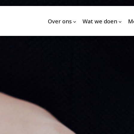
Over ons
Wat we doen
M