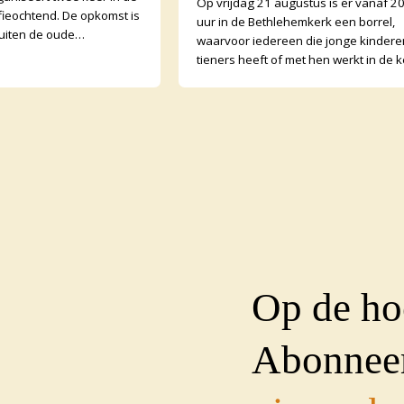
Op vrijdag 21 augustus is er vanaf 2
ieochtend. De opkomst is
uur in de Bethlehemkerk een borrel,
uiten de oude
waarvoor iedereen die jonge kindere
open ook buurtgenoten
tieners heeft of met hen werkt in de k
tenden zijn wisse
van harte welkom is! We gaan nader 
el
Op de ho
Abonneer