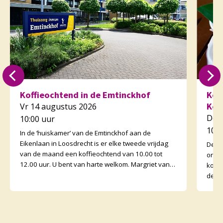
Koffieochtend in de Emtinckhof
Kof
Kor
Vr 14 augustus 2026
Do 
10:00 uur
10:3
In de ‘huiskamer’ van de Emtinckhof aan de
Eikenlaan in Loosdrecht is er elke tweede vrijdag
De v
van de maand een koffieochtend van 10.00 tot
orga
12.00 uur. U bent van harte welkom. Margriet van
koffi
de Water
de o
binne