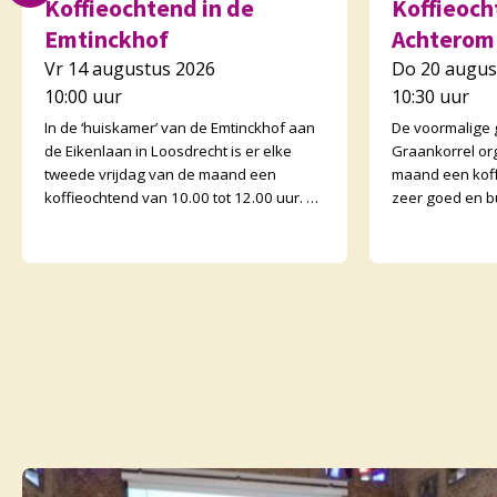
Koffieochtend in de
Koffieocht
Emtinckhof
Achterom
Vr 14 augustus 2026
Do 20 augus
10:00 uur
10:30 uur
In de ‘huiskamer’ van de Emtinckhof aan
De voormalige
de Eikenlaan in Loosdrecht is er elke
Graankorrel or
tweede vrijdag van de maand een
maand een koff
koffieochtend van 10.00 tot 12.00 uur. U
zeer goed en b
bent van harte welkom. Margriet van de
Graankorrels l
Water
binnen. De och