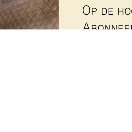
Op de ho
Abonneer
nieuwsb
Wekelijks sturen we e
op de hoogte te houde
Voornaam
E-mailadres
(Vereist)
Deze site wordt besc