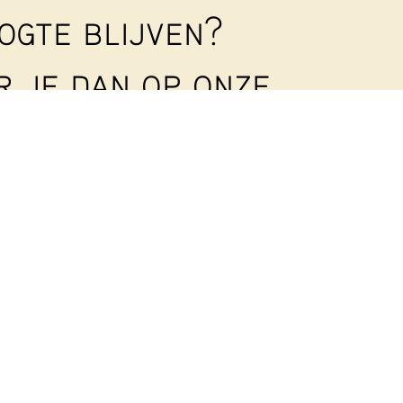
ogte blijven?
 je dan op onze
rief
!
en nieuwsbrief uit om al onze leden en betrokkenen
n. Geef je op met onderstaand formulier:
Achternaam
hermd door reCAPTCHA. Het Google
Privacybeleid
en