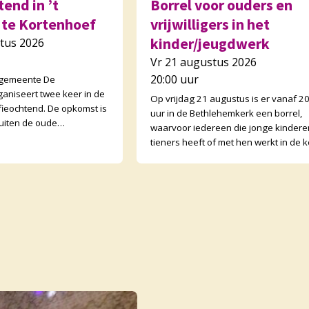
end in ’t
Borrel voor ouders en
 te Kortenhoef
vrijwilligers in het
kinder/jeugdwerk
tus 2026
Vr 21 augustus 2026
20:00 uur
 gemeente De
ganiseert twee keer in de
Op vrijdag 21 augustus is er vanaf 2
ieochtend. De opkomst is
uur in de Bethlehemkerk een borrel,
uiten de oude
waarvoor iedereen die jonge kindere
open ook buurtgenoten
tieners heeft of met hen werkt in de k
tenden zijn wisse
van harte welkom is! We gaan nader 
el