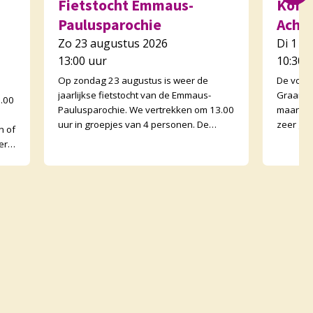
Fietstocht Emmaus-
Koffi
Paulusparochie
Acht
Zo 23 augustus 2026
Di 1 s
13:00 uur
10:30 
Op zondag 23 augustus is weer de
De voor
jaarlijkse fietstocht van de Emmaus-
Graankor
0.00
Paulusparochie. We vertrekken om 13.00
maand e
uur in groepjes van 4 personen. De
zeer go
n of
afstand is ongeveer 30 kilometer en
Graanko
erk
onderweg zijn er opdr
binnen. 
met