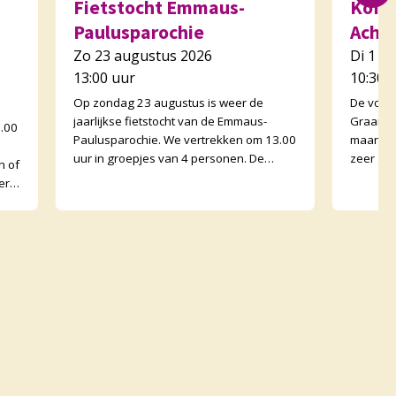
Fietstocht Emmaus-
Koffi
Paulusparochie
Acht
Zo 23 augustus 2026
Di 1 s
13:00 uur
10:30 
Op zondag 23 augustus is weer de
De voor
jaarlijkse fietstocht van de Emmaus-
Graankor
0.00
Paulusparochie. We vertrekken om 13.00
maand e
uur in groepjes van 4 personen. De
zeer go
n of
afstand is ongeveer 30 kilometer en
Graanko
erk
onderweg zijn er opdr
binnen. 
met