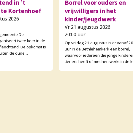
end in ’t
Borrel voor ouders en
 te Kortenhoef
vrijwilligers in het
kinder/jeugdwerk
tus 2026
Vr 21 augustus 2026
20:00 uur
 gemeente De
ganiseert twee keer in de
Op vrijdag 21 augustus is er vanaf 2
ieochtend. De opkomst is
uur in de Bethlehemkerk een borrel,
uiten de oude
waarvoor iedereen die jonge kindere
open ook buurtgenoten
tieners heeft of met hen werkt in de k
tenden zijn wisse
van harte welkom is! We gaan nader 
el