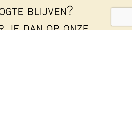
ogte blijven?
 je dan op onze
rief
!
en nieuwsbrief uit om al onze leden en betrokkenen
n. Geef je op met onderstaand formulier:
Achternaam
hermd door reCAPTCHA. Het Google
Privacybeleid
en