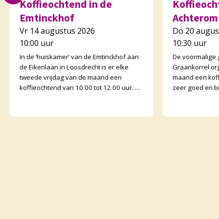
Koffieochtend in de
Koffieocht
Emtinckhof
Achterom
Vr 14 augustus 2026
Do 20 augus
10:00 uur
10:30 uur
In de ‘huiskamer’ van de Emtinckhof aan
De voormalige
de Eikenlaan in Loosdrecht is er elke
Graankorrel or
tweede vrijdag van de maand een
maand een koff
koffieochtend van 10.00 tot 12.00 uur. U
zeer goed en b
bent van harte welkom. Margriet van de
Graankorrels l
Water
binnen. De och