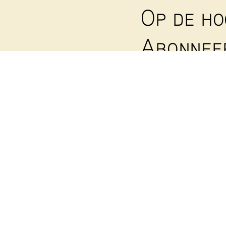
Op de ho
Abonneer
nieuwsb
Wekelijks sturen we e
op de hoogte te houde
Voornaam
E-mailadres
(Vereist)
Deze site wordt besc