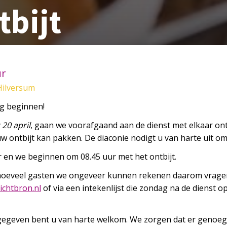
tbijt
ur
Hilversum
ag beginnen!
20 april
, gaan we voorafgaand aan de dienst met elkaar ontb
uw ontbijt kan pakken. De diaconie nodigt u van harte uit o
r en we beginnen om 08.45 uur met het ontbijt.
hoeveel gasten we ongeveer kunnen rekenen daarom vragen
@
rbthc
ln.no
of via een intekenlijst die zondag na de dienst op
pgegeven bent u van harte welkom. We zorgen dat er genoeg 