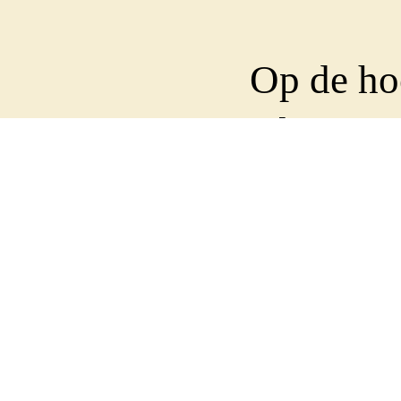
Op de ho
Abonneer
nieuwsbr
Wekelijks sturen we e
op de hoogte te houde
Voornaam
E-mailadres
(Vereist)