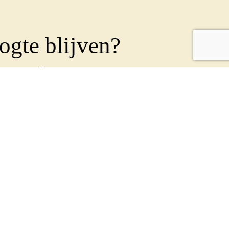
ogte blijven?
 je dan op onze
ief
!
en nieuwsbrief uit om al onze leden en betrokkenen
n. Geef je op met onderstaand formulier:
Achternaam