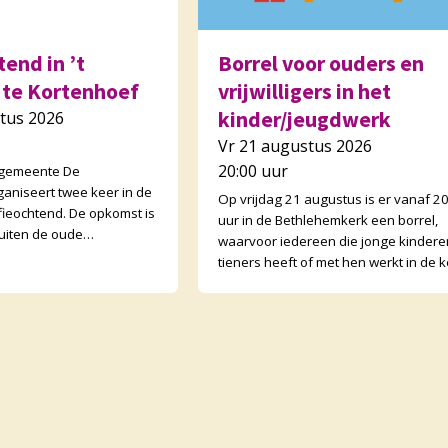
end in ’t
Borrel voor ouders en
 te Kortenhoef
vrijwilligers in het
kinder/jeugdwerk
tus 2026
Vr 21 augustus 2026
20:00 uur
 gemeente De
ganiseert twee keer in de
Op vrijdag 21 augustus is er vanaf 2
ieochtend. De opkomst is
uur in de Bethlehemkerk een borrel,
uiten de oude
waarvoor iedereen die jonge kindere
open ook buurtgenoten
tieners heeft of met hen werkt in de k
tenden zijn wisse
van harte welkom is! We gaan nader 
el