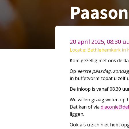
Paason
20 april 2025, 08:30 u
Locatie: Bethlehemkerk in 
Kom gezellig met ons de d
Op
eerste paasdag, zondag 
in buffetvorm zodat u zelf 
De inloop is vanaf 08.30 uu
We willen graag weten op 
Dat kan of via
aid
einoc
iled
liggen.
Ook als u zich niet hebt o