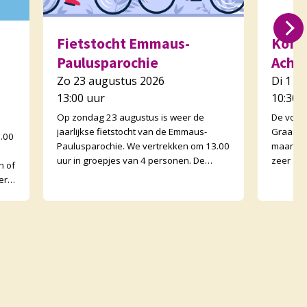
Fietstocht Emmaus-
Koffi
Paulusparochie
Acht
Zo 23 augustus 2026
Di 1 s
13:00 uur
10:30 
Op zondag 23 augustus is weer de
De voor
jaarlijkse fietstocht van de Emmaus-
Graankor
0.00
Paulusparochie. We vertrekken om 13.00
maand e
uur in groepjes van 4 personen. De
zeer go
n of
afstand is ongeveer 30 kilometer en
Graanko
erk
onderweg zijn er opdr
binnen. 
met