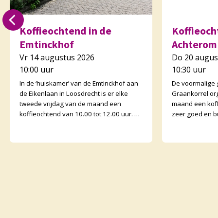
Koffieochtend in de
Koffieocht
Emtinckhof
Achterom
Vr 14 augustus 2026
Do 20 augus
10:00 uur
10:30 uur
In de ‘huiskamer’ van de Emtinckhof aan
De voormalige
de Eikenlaan in Loosdrecht is er elke
Graankorrel or
tweede vrijdag van de maand een
maand een koff
koffieochtend van 10.00 tot 12.00 uur. U
zeer goed en b
bent van harte welkom. Margriet van de
Graankorrels l
Water
binnen. De och