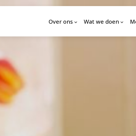
Over ons
Wat we doen
M